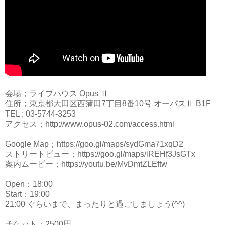
会場；ライブハウス Opus Ⅱ
住所；東京都大田区西蒲田7丁目8番10号 オーパスⅡ B1F
TEL ; 03-5744-3253
アクセス；http://www.opus-02.com/access.html
Google Map；https://goo.gl/maps/sydGma71xqD2
ストリートビュー；https://goo.gl/maps/iREHf3JsGTx
案内ムービー；https://youtu.be/MvDmtZLEftw
Open：18:00
Start：19:00
21:00 ぐらいまで、まったりと過ごしましょう(^^)
チケット；2500円