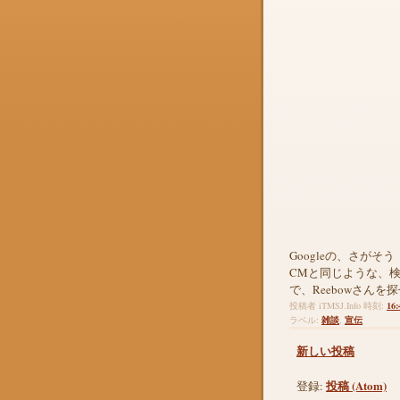
Googleの、さが
CMと同じような、
で、Reebowさん
16:
投稿者
iTMSJ.Info
時刻:
雑談
宣伝
ラベル:
,
新しい投稿
投稿 (Atom)
登録: