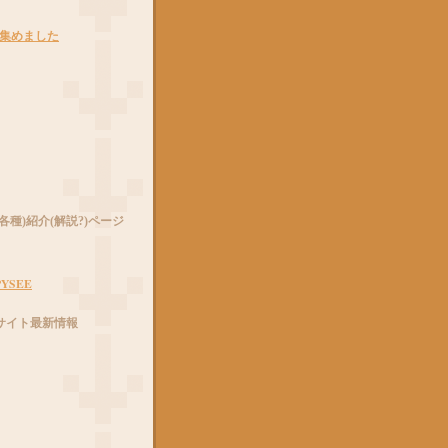
ne を集めました
各種)紹介(解説?)ページ
YSEE
サイト最新情報