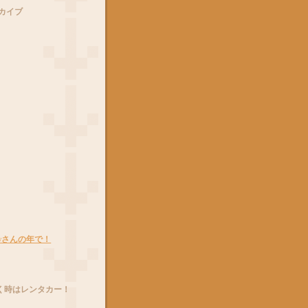
カイブ
owさんの年で！
く時はレンタカー！