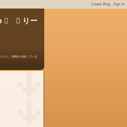
jp  ⌘ りー
バンドのサイトに、情報が分散している