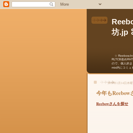
Reeb
坊.jp
☆ Reebow.In
RLTCB改めRH
ので、個人的ま
mixi内にコミ
2010年1月14日木
今年もReebo
Reebowさんを探せ