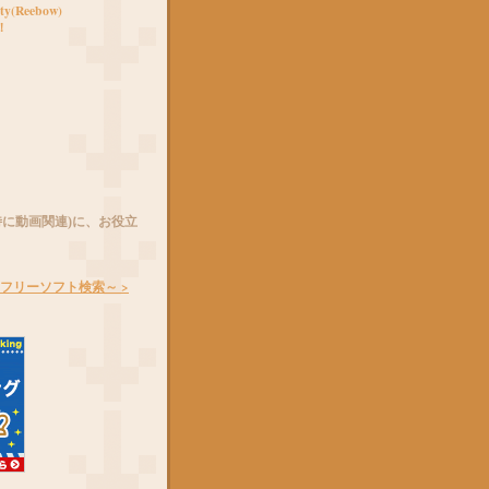
ity(Reebow)
！
特に動画関連)に、お役立
cフリーソフト検索～ >