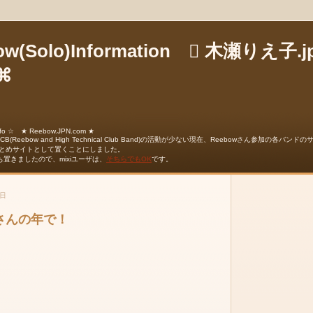
ow(Solo)Information  木瀬りえ子.
 ⌘
fo ☆ ★ Reebow.JPN.com ★
TCB(Reebow and High Technical Club Band)の活動が少ない現在、Reebowさん参加の各
とめサイトとして置くことにしました。
ュも置きましたので、mixiユーザは、
そちらでもOK
です。
曜日
wさんの年で！