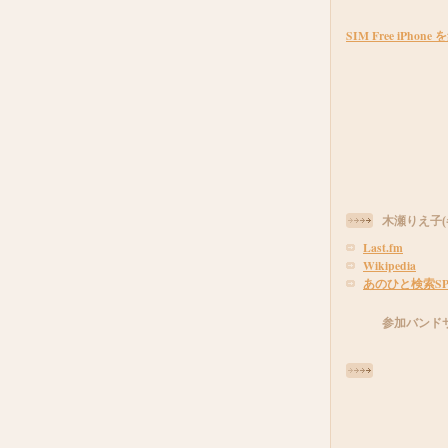
SIM Free iPho
木瀬りえ子(
Last.fm
Wikipedia
あのひと検索SP
参加バンド