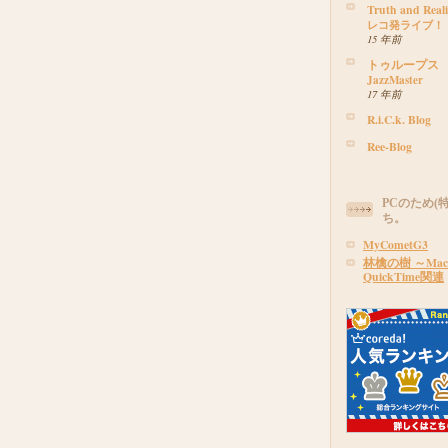
Truth and Real
レコ発ライブ！
15 年前
トゥループス
JazzMaster
17 年前
R.i.C.k. Blog
Ree-Blog
PCのため(
ち。
MyCometG3
林檎の樹 ～Ma
QuickTime関連