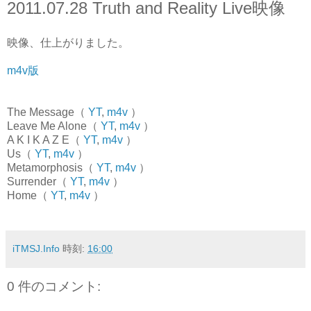
2011.07.28 Truth and Reality Live映像
映像、仕上がりました。
m4v版
The Message（
YT
,
m4v
）
Leave Me Alone（
YT
,
m4v
）
A K I K A Z E（
YT
,
m4v
）
Us（
YT
,
m4v
）
Metamorphosis（
YT
,
m4v
）
Surrender（
YT
,
m4v
）
Home（
YT
,
m4v
）
iTMSJ.Info
時刻:
16:00
0 件のコメント: